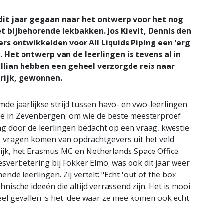
dit jaar gegaan naar het ontwerp voor het nog
t bijbehorende lekbakken. Jos Kievit, Dennis den
ers ontwikkelden voor All Liquids Piping een 'erg
. Het ontwerp van de leerlingen is tevens al in
illian hebben een geheel verzorgde reis naar
krijk, gewonnen.
e jaarlijkse strijd tussen havo- en vwo-leerlingen
e in Zevenbergen, om wie de beste meesterproef
ing door de leerlingen bedacht op een vraag, kwestie
e vragen komen van opdrachtgevers uit het veld,
ijk, het Erasmus MC en Netherlands Space Office.
esverbetering bij Fokker Elmo, was ook dit jaar weer
de leerlingen. Zij vertelt: "Echt 'out of the box
nische ideeën die altijd verrassend zijn. Het is mooi
eel gevallen is het idee waar ze mee komen ook echt