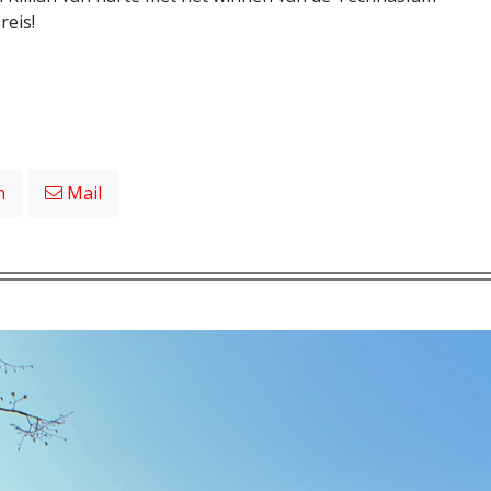
reis!
n
Mail