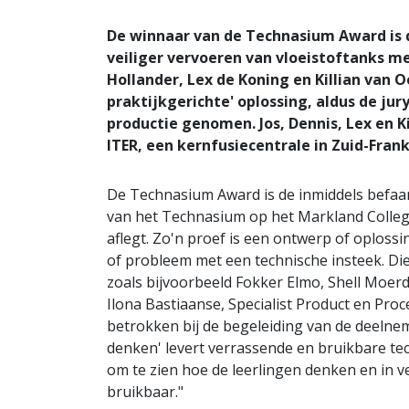
De winnaar van de Technasium Award is 
veiliger vervoeren van vloeistoftanks me
Hollander, Lex de Koning en Killian van O
praktijkgerichte' oplossing, aldus de jury
productie genomen. Jos, Dennis, Lex en K
ITER, een kernfusiecentrale in Zuid-Fran
De Technasium Award is de inmiddels befaamd
van het Technasium op het Markland Colleg
aflegt. Zo'n proef is een ontwerp of oploss
of probleem met een technische insteek. Di
zoals bijvoorbeeld Fokker Elmo, Shell Moerd
Ilona Bastiaanse, Specialist Product en Proc
betrokken bij de begeleiding van de deelnemen
denken' levert verrassende en bruikbare tech
om te zien hoe de leerlingen denken en in v
bruikbaar."